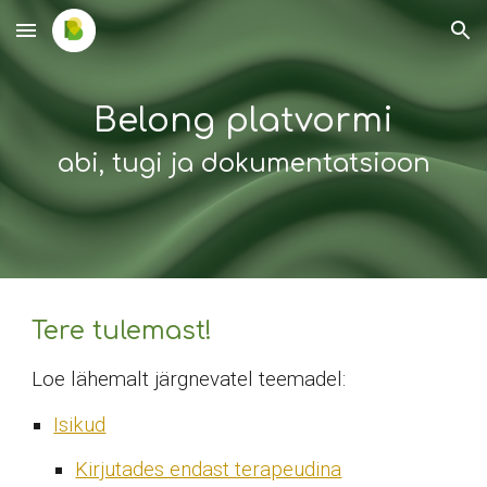
Skip to main content
Skip to navigation
Belong platvormi
abi
, tugi
ja dokumentatsioon
Tere tulemast!
Loe lähemalt järgnevatel teemadel:
Isikud
Kirjutades endast terapeudina