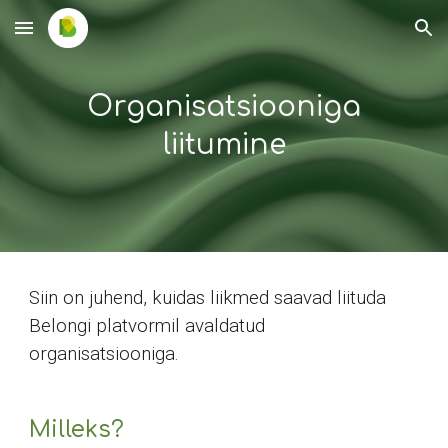
Skip to main content
Skip to navigation
Organisatsiooniga
liitumine
Siin on juhend, kuidas liikmed saavad liituda
Belongi platvormil avaldatud
organisatsiooniga.
Milleks?