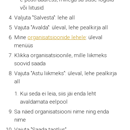
või liitusid.
Valjuta "Salvesta": lehe all
Vajuta "Avalda": üleval, lehe pealkirja all
Mine
organisatsioonide lehele
: üleval
menüüs
Klikka organisatsioonile, mille liikmeks
soovid saada
Vajuta "Astu liikmeks":
üleval, lehe pealkirja
all
Kui seda ei leia, siis jäi enda leht
avaldamata eelpool
Sa näed organisatsiooni nime ning enda
nime
Vajuta "Saada taotlus"