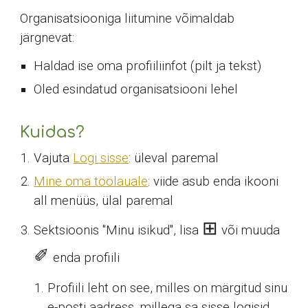
Organisatsiooniga liitumine võimaldab
järgnevat:
Haldad ise oma profiiliinfot (pilt ja tekst)
Oled esindatud organisatsiooni lehel
Kuidas?
Vajuta
Logi sisse
: üleval paremal
Mine oma töölauale
: viide asub enda ikooni
all menüüs, ülal paremal
⊞
Sektsioonis "Minu isikud", lisa
või muu
da
✐
enda profiili
Profiili leht on see, milles on märgitud sinu
e-posti aadress, millega sa sisse logisid